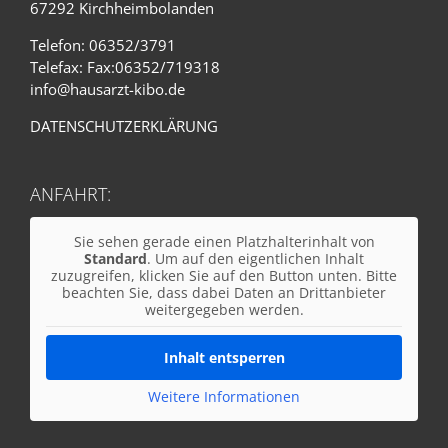
67292 Kirchheimbolanden
Telefon: 06352/3791
Telefax: Fax:06352/719318
info@hausarzt-kibo.de
DATENSCHUTZERKLÄRUNG
ANFAHRT:
Sie sehen gerade einen Platzhalterinhalt von
Standard
. Um auf den eigentlichen Inhalt
zuzugreifen, klicken Sie auf den Button unten. Bitte
beachten Sie, dass dabei Daten an Drittanbieter
weitergegeben werden.
Inhalt entsperren
Weitere Informationen